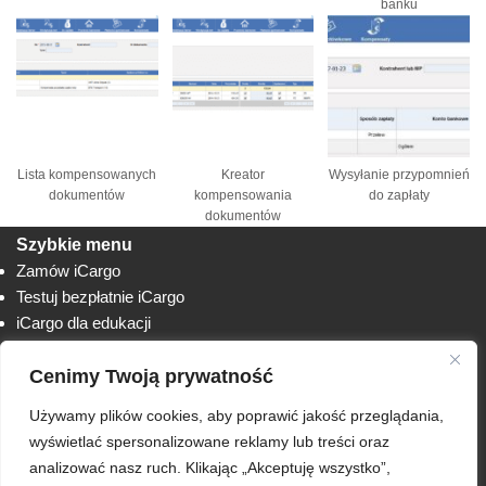
banku
Lista kompensowanych
Kreator
Wysyłanie przypomnień
dokumentów
kompensowania
do zapłaty
dokumentów
Szybkie menu
Zamów iCargo
Testuj bezpłatnie iCargo
iCargo dla edukacji
Biuro obsługi klienta
Cenimy Twoją prywatność
Lista zmian
Instrukcje
Używamy plików cookies, aby poprawić jakość przeglądania,
Techniczne
AnyDesk
wyświetlać spersonalizowane reklamy lub treści oraz
analizować nasz ruch. Klikając „Akceptuję wszystko”,
RODO