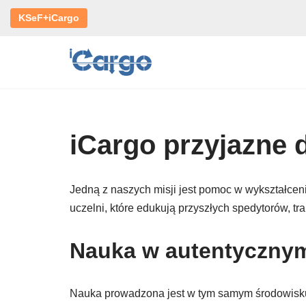
KSeF+iCargo
Przejdź
do
treści
iCargo przyjazne d
Jedną z naszych misji jest pomoc w wykształcen
uczelni, które edukują przyszłych spedytorów, tr
Nauka w autentyczny
Nauka prowadzona jest w tym samym środowisku, 