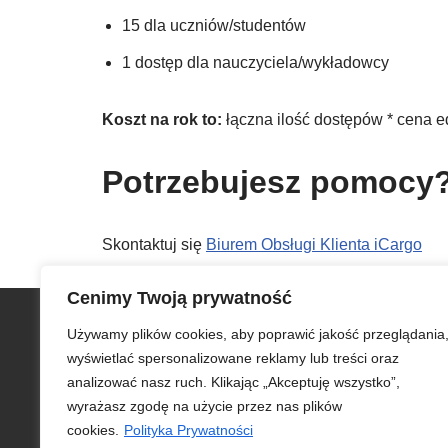
15 dla uczniów/studentów
1 dostęp dla nauczyciela/wykładowcy
Koszt na rok to:
łączna ilość dostępów * cena e
Potrzebujesz pomocy
Skontaktuj się
Biurem Obsługi Klienta iCargo
Cenimy Twoją prywatność
Szybkie menu
Używamy plików cookies, aby poprawić jakość przeglądania
Zamów iCargo
wyświetlać spersonalizowane reklamy lub treści oraz
Testuj bezpłatnie iCargo
analizować nasz ruch. Klikając „Akceptuję wszystko”,
iCargo dla edukacji
wyrażasz zgodę na użycie przez nas plików
Biuro obsługi klienta
cookies.
Polityka Prywatności