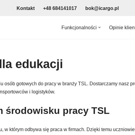
Kontakt
+48 684141017
bok@icargo.pl
Funkcjonalności
Opinie klie
la edukacji
iu osób gotowych do pracy w branży TSL. Dostarczamy nasz pro
ansportowców i logistyków.
m środowisku pracy TSL
w którym odbywa się praca w firmach. Dzięki temu uczniowie i