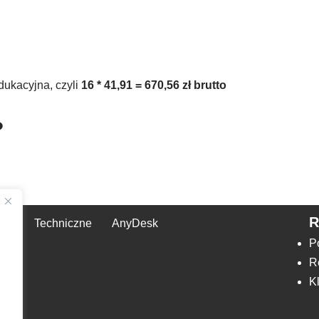
dukacyjna, czyli
16 * 41,91 = 670,56 zł brutto
?
Techniczne
AnyDesk
,
P
R
K