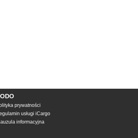
RODO
olityka prywatności
egulamin usługi iCargo
lauzula informacyjna