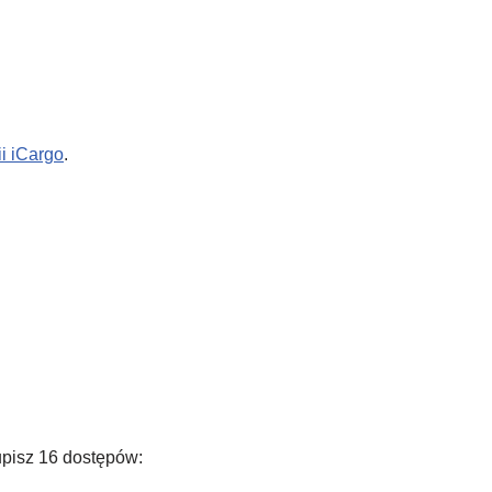
i iCargo
.
upisz 16 dostępów: