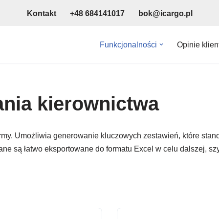
Kontakt
+48 684141017
bok@icargo.pl
Funkcjonalności
Opinie klie
nia kierownictwa
irmy. Umożliwia generowanie kluczowych zestawień, które stano
ane są łatwo eksportowane do formatu Excel w celu dalszej, szy