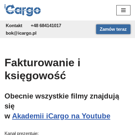
Przejdź
do
Kontakt
+48 684141017
Zamów teraz
treści
bok@icargo.pl
Fakturowanie i
księgowość
Obecnie wszystkie filmy znajdują
się
w
Akademii iCargo na Youtube
Kanał prezentuje: