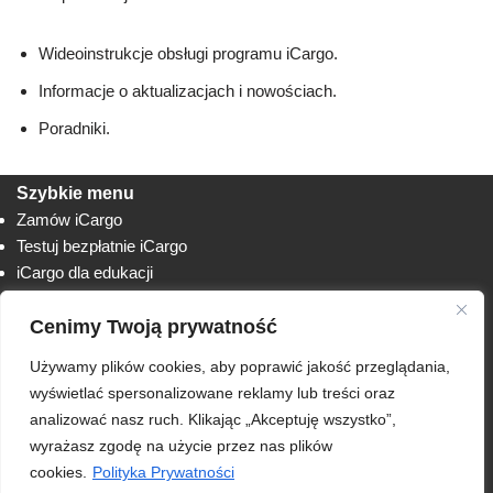
Wideoinstrukcje obsługi programu iCargo.
Informacje o aktualizacjach i nowościach.
Poradniki.
Szybkie menu
Zamów iCargo
Testuj bezpłatnie iCargo
iCargo dla edukacji
Biuro obsługi klienta
Cenimy Twoją prywatność
Lista zmian
Instrukcje
Używamy plików cookies, aby poprawić jakość przeglądania,
Techniczne
AnyDesk
wyświetlać spersonalizowane reklamy lub treści oraz
analizować nasz ruch. Klikając „Akceptuję wszystko”,
RODO
wyrażasz zgodę na użycie przez nas plików
Polityka prywatności
cookies.
Polityka Prywatności
Regulamin usługi iCargo