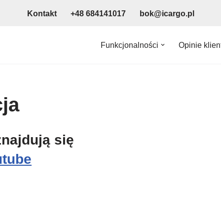
Kontakt
+48 684141017
bok@icargo.pl
Funkcjonalności
Opinie klie
cja
najdują się
utube