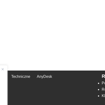
Techniczne
AnyDesk
,
P
R
K