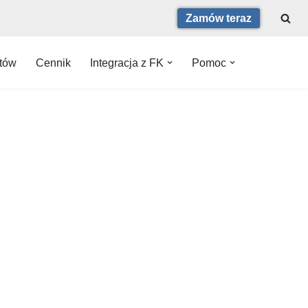
Zamów teraz
ntów
Cennik
Integracja z FK
Pomoc