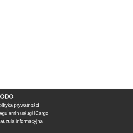
RODO
olityka prywatności
egulamin usługi iCargo
lauzula informacyjna