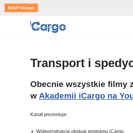
KSeF+iCargo
Przejdź
do
treści
Transport i spedy
Obecnie wszystkie filmy z
w
Akademii iCargo na Yo
Kanał prezentuje:
Wideoinstrukcje obsługi programu iCargo.