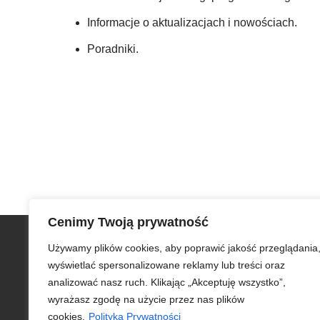
Informacje o aktualizacjach i nowościach.
Poradniki.
Cenimy Twoją prywatność
Szybkie menu
Używamy plików cookies, aby poprawić jakość przeglądania
Zamów iCargo
wyświetlać spersonalizowane reklamy lub treści oraz
Testuj bezpłatnie iCargo
analizować nasz ruch. Klikając „Akceptuję wszystko”,
iCargo dla edukacji
wyrażasz zgodę na użycie przez nas plików
Biuro obsługi klienta
cookies.
Polityka Prywatności