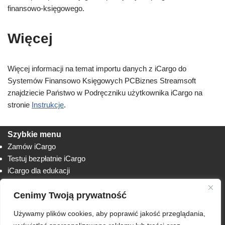
finansowo-księgowego.
Więcej
Więcej informacji na temat importu danych z iCargo do
Systemów Finansowo Księgowych PCBiznes Streamsoft
znajdziecie Państwo w Podręczniku użytkownika iCargo na
stronie
Instrukcje
.
Szybkie menu
Zamów iCargo
Testuj bezpłatnie iCargo
iCargo dla edukacji
Biuro obsługi klienta
Lista zmian
Cenimy Twoją prywatność
Instrukcje
Używamy plików cookies, aby poprawić jakość przeglądania,