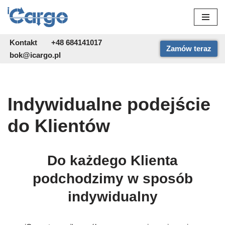
Przejdź
do
Kontakt
+48 684141017
Zamów teraz
treści
bok@icargo.pl
Indywidualne podejście
do Klientów
Do każdego Klienta
podchodzimy w sposób
indywidualny