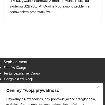
przekazywanie informacji z monitorowania relacji do
systemu B2B (BETA) Ogólne Poprawiono problem z
dodawaniem pracowników
Szybkie menu
Zamów iCargo
Testuj bezpłatnie iCargo
iCargo dla edukacji
Biuro obsługi klienta
Cenimy Twoją prywatność
Lista zmian
Instrukcje
Używamy plików cookies, aby poprawić jakość przeglądania,
Techniczne
AnyDesk
wyświetlać spersonalizowane reklamy lub treści oraz