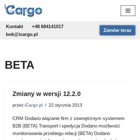
Przejdź
do
Kontakt
+48 684141017
Zamów teraz
treści
bok@icargo.pl
BETA
Zmiany w wersji 12.2.0
przez
iCargo.pl
22 stycznia 2013
CRM Dodano wiązanie firm z zewnętrznym systemem
B2B (BETA) Transport i spedycja Dodano możliwość
monitorowania przebiegu relacji (BETA) Dodano