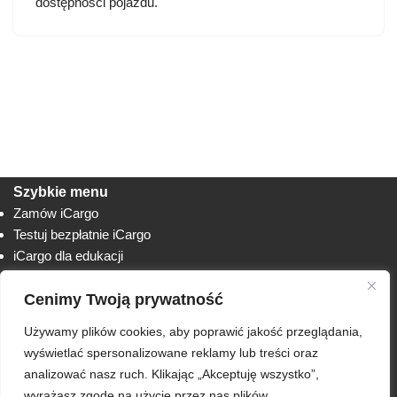
dostępności pojazdu.
Szybkie menu
Zamów iCargo
Testuj bezpłatnie iCargo
iCargo dla edukacji
Biuro obsługi klienta
Cenimy Twoją prywatność
Lista zmian
Instrukcje
Używamy plików cookies, aby poprawić jakość przeglądania,
Techniczne
AnyDesk
wyświetlać spersonalizowane reklamy lub treści oraz
analizować nasz ruch. Klikając „Akceptuję wszystko”,
RODO
wyrażasz zgodę na użycie przez nas plików