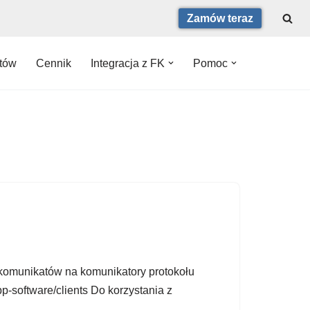
Zamów teraz
ntów
Cennik
Integracja z FK
Pomoc
komunikatów na komunikatory protokołu
p-software/clients Do korzystania z