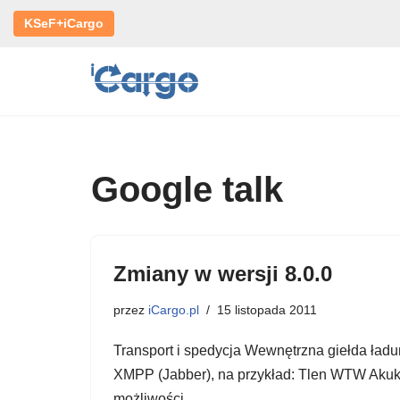
KSeF+iCargo
Przejdź
do
treści
Google talk
Zmiany w wersji 8.0.0
przez
iCargo.pl
15 listopada 2011
Transport i spedycja Wewnętrzna giełda ład
XMPP (Jabber), na przykład: Tlen WTW Akuku P
możliwości…