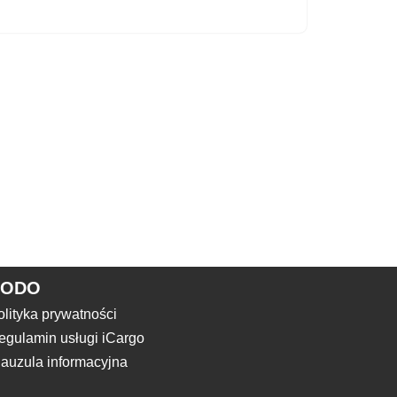
RODO
olityka prywatności
egulamin usługi iCargo
lauzula informacyjna