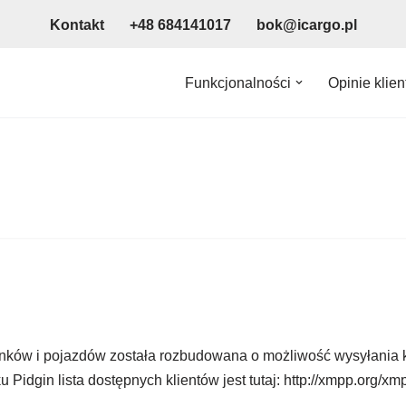
Kontakt
+48 684141017
bok@icargo.pl
Funkcjonalności
Opinie klie
unków i pojazdów została rozbudowana o możliwość wysyłania 
idgin lista dostępnych klientów jest tutaj: http://xmpp.org/xmp