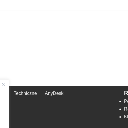
Techniczne
AnyDesk
,
P
R
K