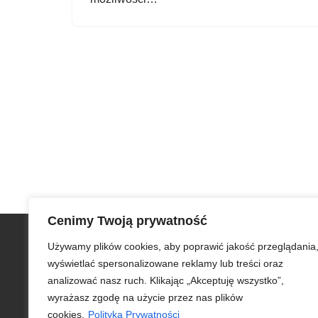
Cenimy Twoją prywatność
Szybkie menu
Używamy plików cookies, aby poprawić jakość przeglądania
Zamów iCargo
wyświetlać spersonalizowane reklamy lub treści oraz
Testuj bezpłatnie iCargo
analizować nasz ruch. Klikając „Akceptuję wszystko”,
iCargo dla edukacji
wyrażasz zgodę na użycie przez nas plików
Biuro obsługi klienta
cookies.
Polityka Prywatności