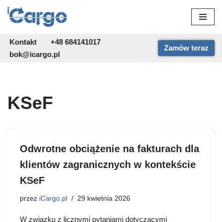
Przejdź
do
Kontakt
+48 684141017
Zamów teraz
treści
bok@icargo.pl
KSeF
Odwrotne obciążenie na fakturach dla
klientów zagranicznych w kontekście
KSeF
przez
iCargo.pl
29 kwietnia 2026
W związku z licznymi pytaniami dotyczącymi