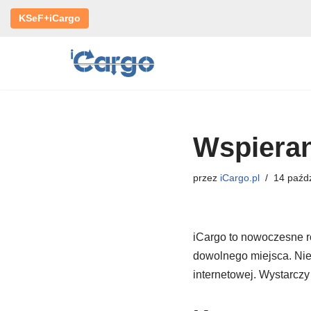
KSeF+iCargo
Przejdź
do
treści
Wspieran
przez
iCargo.pl
14 paźdz
iCargo to nowoczesne r
dowolnego miejsca. Nie 
internetowej. Wystarczy