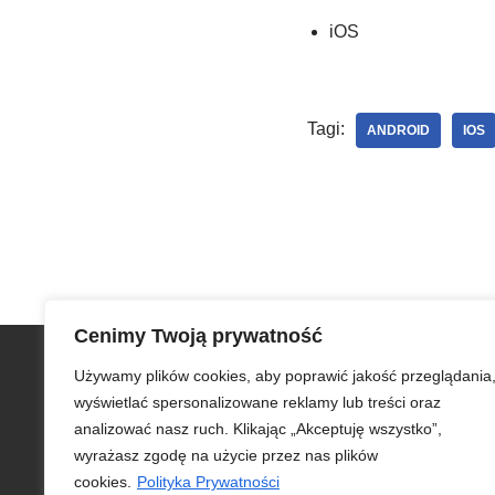
iOS
Tagi:
ANDROID
IOS
Cenimy Twoją prywatność
Szybkie menu
Używamy plików cookies, aby poprawić jakość przeglądania
Zamów iCargo
wyświetlać spersonalizowane reklamy lub treści oraz
Testuj bezpłatnie iCargo
analizować nasz ruch. Klikając „Akceptuję wszystko”,
iCargo dla edukacji
wyrażasz zgodę na użycie przez nas plików
Biuro obsługi klienta
cookies.
Polityka Prywatności