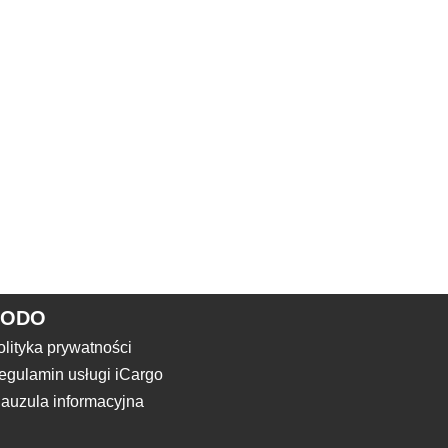
RODO
olityka prywatności
egulamin usługi iCargo
lauzula informacyjna