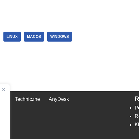
LINUX
MACOS
WINDOWS
Techniczne
AnyDesk
,
P
R
K