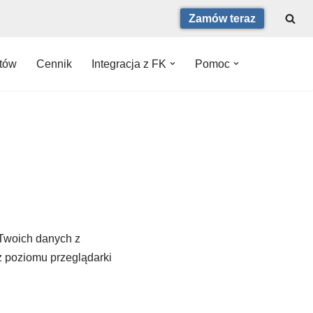
Zamów teraz
ntów
Cennik
Integracja z FK
Pomoc
Twoich danych z
z poziomu przeglądarki