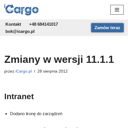
Przejdź
do
Kontakt
+48 684141017
Zamów teraz
treści
bok@icargo.pl
Zmiany w wersji 11.1.1
przez
iCargo.pl
28 sierpnia 2012
Intranet
Dodano ikonę do zarządzeń