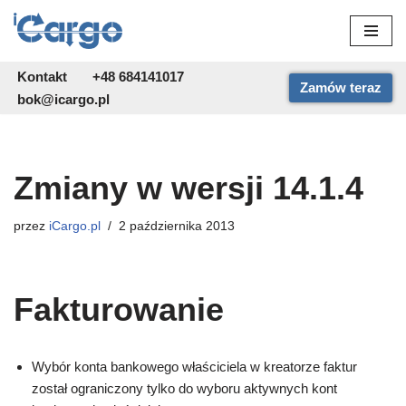
Przejdź
do
Kontakt
+48 684141017
Zamów teraz
treści
bok@icargo.pl
Zmiany w wersji 14.1.4
przez
iCargo.pl
2 października 2013
Fakturowanie
Wybór konta bankowego właściciela w kreatorze faktur
został ograniczony tylko do wyboru aktywnych kont