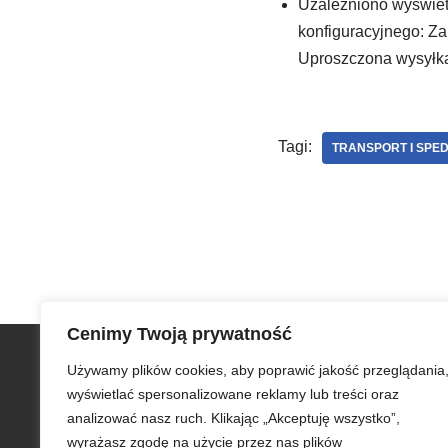
Uzależniono wyświet
konfiguracyjnego: Za
Uproszczona wysyłk
Tagi:
TRANSPORT I SPE
Cenimy Twoją prywatność
Szybkie menu
Używamy plików cookies, aby poprawić jakość przeglądania
Zamów iCargo
wyświetlać spersonalizowane reklamy lub treści oraz
Testuj bezpłatnie iCargo
analizować nasz ruch. Klikając „Akceptuję wszystko”,
iCargo dla edukacji
wyrażasz zgodę na użycie przez nas plików