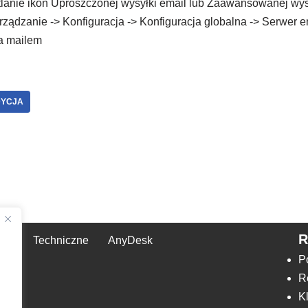
lanie ikon Uproszczonej wysyłki email lub Zaawansowanej wys
rządzanie -> Konfiguracja -> Konfiguracja globalna -> Serwer e
a mailem
DYCJA
Techniczne
AnyDesk
,
P
R
K