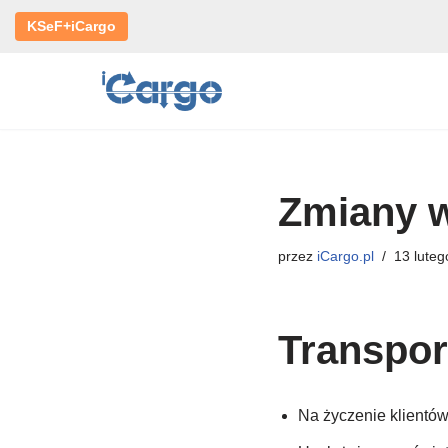
KSeF+iCargo
Przejdź
do
treści
Zmiany w
przez
iCargo.pl
13 luteg
Transpor
Na życzenie klientów