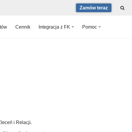
Zamów teraz
ntów
Cennik
Integracja z FK
Pomoc
eceń i Relacji.