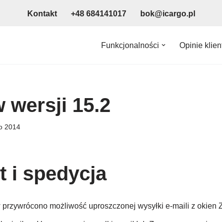
Kontakt
+48 684141017
bok@icargo.pl
Funkcjonalności
Opinie klie
 wersji 15.2
o 2014
t i spedycja
 przywrócono możliwość uproszczonej wysyłki e-maili z okien Zl