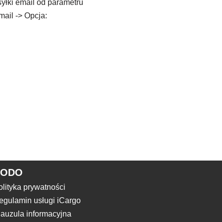
yłki email od parametru
mail -> Opcja:
RODO
olityka prywatności
egulamin usługi iCargo
lauzula informacyjna