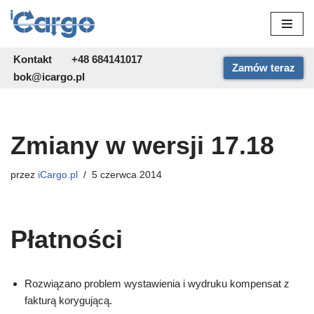
Przejdź
do
Kontakt
+48 684141017
Zamów teraz
treści
bok@icargo.pl
Zmiany w wersji 17.18
przez
iCargo.pl
5 czerwca 2014
Płatności
Rozwiązano problem wystawienia i wydruku kompensat z
fakturą korygującą.