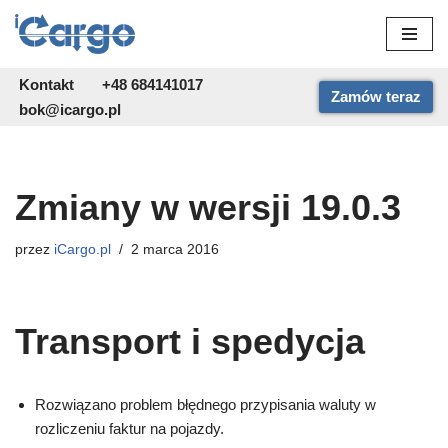
Przejdź
do
Kontakt
+48 684141017
Zamów teraz
treści
bok@icargo.pl
Zmiany w wersji 19.0.3
przez
iCargo.pl
2 marca 2016
Transport i spedycja
Rozwiązano problem błędnego przypisania waluty w
rozliczeniu faktur na pojazdy.