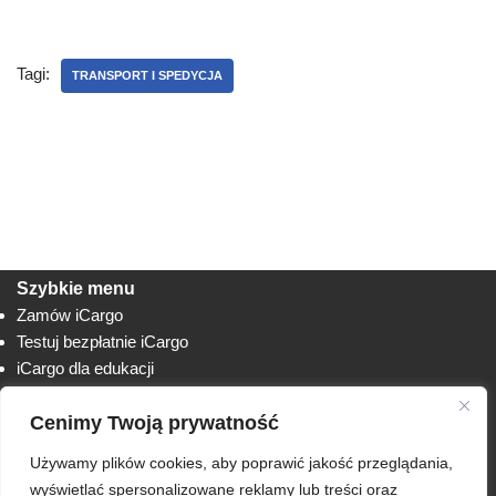
Tagi:
TRANSPORT I SPEDYCJA
Szybkie menu
Zamów iCargo
Testuj bezpłatnie iCargo
iCargo dla edukacji
Biuro obsługi klienta
Cenimy Twoją prywatność
Lista zmian
Instrukcje
Używamy plików cookies, aby poprawić jakość przeglądania,
Techniczne
AnyDesk
wyświetlać spersonalizowane reklamy lub treści oraz