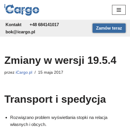
Przejdź
do
Kontakt
+48 684141017
Zamów teraz
treści
bok@icargo.pl
Zmiany w wersji 19.5.4
przez
iCargo.pl
15 maja 2017
Transport i spedycja
Rozwiązano problem wyświetlania stopki na relacja
własnych i obcych.