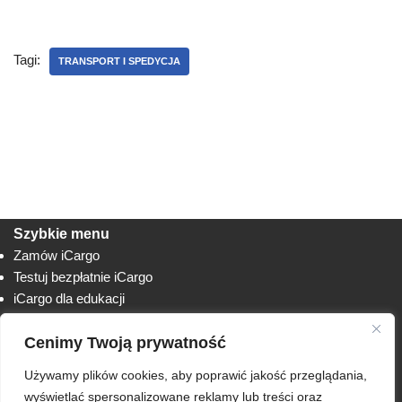
Tagi:
TRANSPORT I SPEDYCJA
Szybkie menu
Zamów iCargo
Testuj bezpłatnie iCargo
iCargo dla edukacji
Biuro obsługi klienta
Cenimy Twoją prywatność
Lista zmian
Instrukcje
Używamy plików cookies, aby poprawić jakość przeglądania,
Techniczne
AnyDesk
wyświetlać spersonalizowane reklamy lub treści oraz