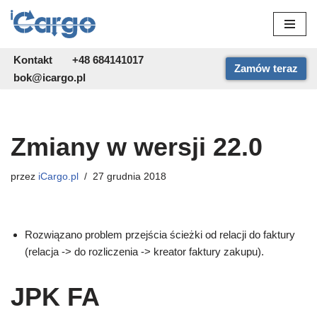
Przejdź
do
Kontakt
+48 684141017
Zamów teraz
treści
bok@icargo.pl
Zmiany w wersji 22.0
przez
iCargo.pl
27 grudnia 2018
Rozwiązano problem przejścia ścieżki od relacji do faktury
(relacja -> do rozliczenia -> kreator faktury zakupu).
JPK FA