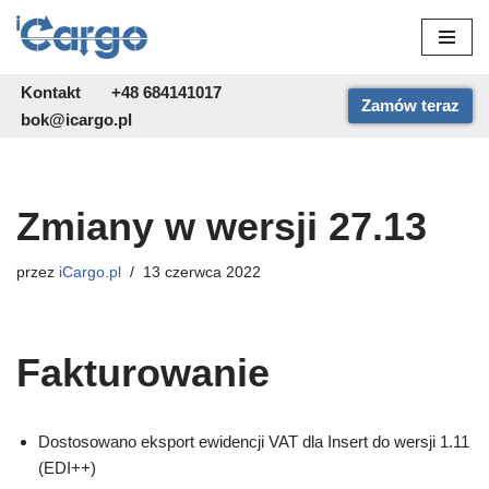
Przejdź
do
Kontakt
+48 684141017
Zamów teraz
treści
bok@icargo.pl
Zmiany w wersji 27.13
przez
iCargo.pl
13 czerwca 2022
Fakturowanie
Dostosowano eksport ewidencji VAT dla Insert do wersji 1.11
(EDI++)