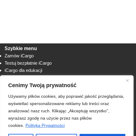
Szybkie menu
Zamów iCargo
Testuj bezpłatnie iCargo
iCargo dla edukacji
Biuro obsługi klienta
Cenimy Twoją prywatność
Lista zmian
Instrukcje
Używamy plików cookies, aby poprawić jakość przeglądania,
Techniczne
AnyDesk
wyświetlać spersonalizowane reklamy lub treści oraz
analizować nasz ruch. Klikając „Akceptuję wszystko”,
RODO
wyrażasz zgodę na użycie przez nas plików
Polityka prywatności
cookies.
Polityka Prywatności
Regulamin usługi iCargo