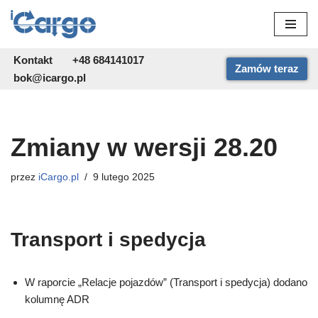
Przejdź
do
Kontakt
+48 684141017
Zamów teraz
treści
bok@icargo.pl
Zmiany w wersji 28.20
przez
iCargo.pl
9 lutego 2025
Transport i spedycja
W raporcie „Relacje pojazdów” (Transport i spedycja) dodano
kolumnę ADR