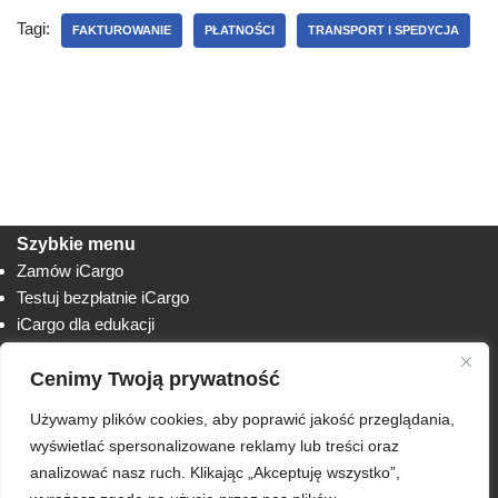
Tagi:
FAKTUROWANIE
PŁATNOŚCI
TRANSPORT I SPEDYCJA
Szybkie menu
Zamów iCargo
Testuj bezpłatnie iCargo
iCargo dla edukacji
Biuro obsługi klienta
Cenimy Twoją prywatność
Lista zmian
Instrukcje
Używamy plików cookies, aby poprawić jakość przeglądania,
Techniczne
AnyDesk
wyświetlać spersonalizowane reklamy lub treści oraz
analizować nasz ruch. Klikając „Akceptuję wszystko”,
RODO