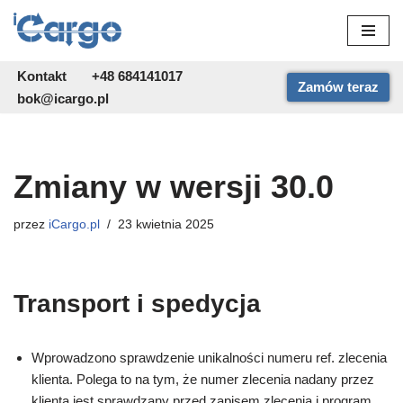
Przejdź
do
Kontakt
+48 684141017
Zamów teraz
treści
bok@icargo.pl
Zmiany w wersji 30.0
przez
iCargo.pl
23 kwietnia 2025
Transport i spedycja
Wprowadzono sprawdzenie unikalności numeru ref. zlecenia
klienta. Polega to na tym, że numer zlecenia nadany przez
klienta jest sprawdzany przed zapisem zlecenia i program