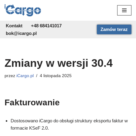
Przejdź
do
Kontakt
+48 684141017
Zamów teraz
treści
bok@icargo.pl
Zmiany w wersji 30.4
przez
iCargo.pl
4 listopada 2025
Fakturowanie
Dostosowano iCargo do obsługi struktury eksportu faktur w
formacie KSeF 2.0.