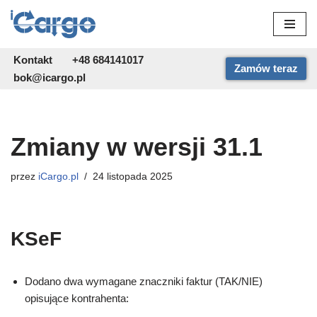
Przejdź
do
Kontakt
+48 684141017
Zamów teraz
treści
bok@icargo.pl
Zmiany w wersji 31.1
przez
iCargo.pl
24 listopada 2025
KSeF
Dodano dwa wymagane znaczniki faktur (TAK/NIE)
opisujące kontrahenta: