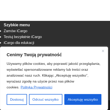
Szybkie menu
Zamów iCargo
Testuj bezpłatnie iCargo
iCargo dla edukacji
Biuro obsługi klienta
Lista zmian
Cenimy Twoją prywatność
Instrukcje
Używamy plików cookies, aby poprawić jakość przeglądania,
Techniczne
AnyDesk
wyświetlać spersonalizowane reklamy lub treści oraz
analizować nasz ruch. Klikając „Akceptuję wszystko”,
RODO
wyrażasz zgodę na użycie przez nas plików
Polityka prywatności
cookies.
Polityka Prywatności
Regulamin usługi iCargo
Klauzula informacyjna
Dostosuj
Odrzuć wszsytko
Akceptuję wszsytko
© 2026 ONTP.NET