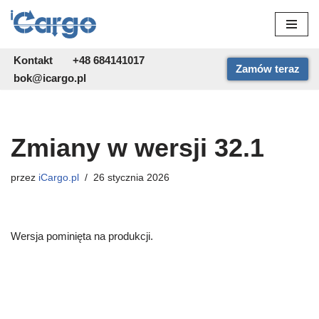
Przejdź
do
Kontakt
+48 684141017
Zamów teraz
treści
bok@icargo.pl
Zmiany w wersji 32.1
przez
iCargo.pl
26 stycznia 2026
Wersja pominięta na produkcji.