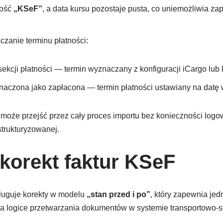
tość
„KSeF”
, a data kursu pozostaje pusta, co uniemożliwia zapi
zanie terminu płatności:
ekcji płatności — termin wyznaczany z konfiguracji iCargo lub 
oznaczona jako zapłacona — termin płatności ustawiany na datę 
 może przejść przez cały proces importu bez konieczności log
strukturyzowanej.
korekt faktur KSeF
ługuje korekty w modelu
„stan przed i po”
, który zapewnia je
da logice przetwarzania dokumentów w systemie transportowo-