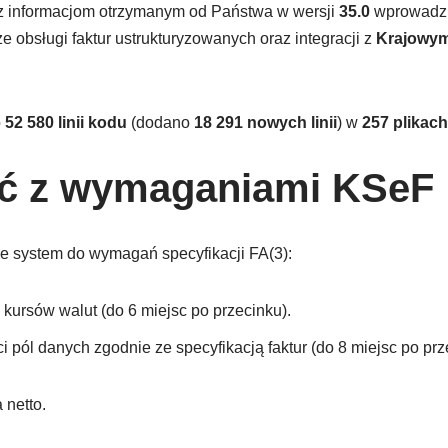
z informacjom otrzymanym od Państwa w wersji
35.0
wprowadzi
 obsługi faktur ustrukturyzowanych oraz integracji z
Krajowym
o
52 580 linii kodu
(dodano
18 291 nowych linii
) w
257 plikach
ć z wymaganiami KSeF
e system do wymagań specyfikacji FA(3):
kursów walut (do 6 miejsc po przecinku).
 pól danych zgodnie ze specyfikacją faktur (do 8 miejsc po prze
netto.