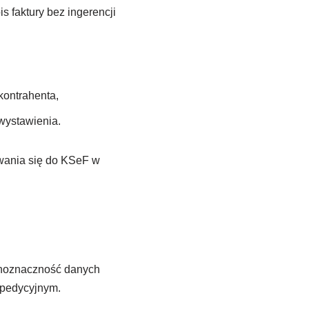
s faktury bez ingerencji
kontrahenta,
wystawienia.
owania się do KSeF w
dnoznaczność danych
spedycyjnym.