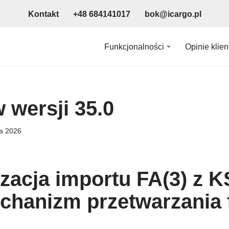
Kontakt
+48 684141017
bok@icargo.pl
Funkcjonalności
Opinie klie
 wersji 35.0
a 2026
zacja importu FA(3) z K
hanizm przetwarzania 