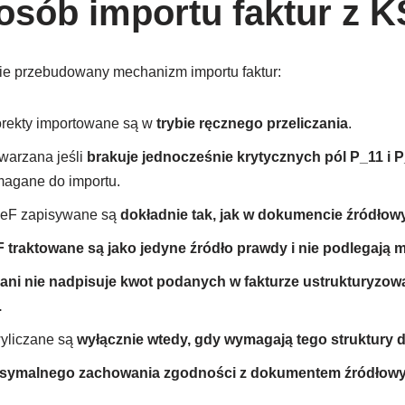
sób importu faktur z 
e przebudowany mechanizm importu faktur:
korekty importowane są w
trybie ręcznego przeliczania
.
twarzana jeśli
brakuje jednocześnie krytycznych pól P_11 i 
magane do importu.
KSeF zapisywane są
dokładnie tak, jak w dokumencie źródło
 traktowane są jako jedyne źródło prawdy i nie podlegają m
a ani nie nadpisuje kwot podanych w fakturze ustrukturyzowa
.
wyliczane są
wyłącznie wtedy, gdy wymagają tego struktury 
symalnego zachowania zgodności z dokumentem źródłow