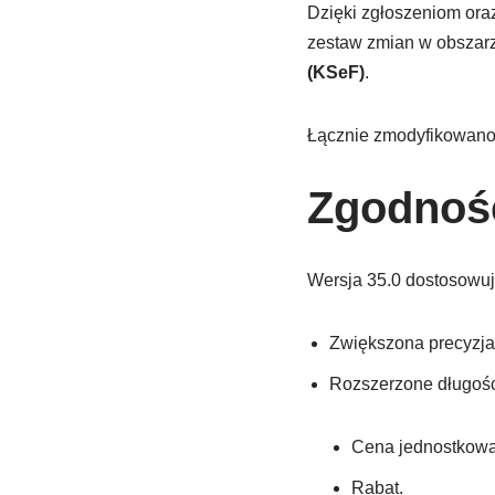
Dzięki zgłoszeniom ora
zestaw zmian w obszarze
(KSeF)
.
Łącznie zmodyfikowan
Zgodnoś
Wersja 35.0 dostosowuj
Zwiększona precyzja 
Rozszerzone długości
Cena jednostkowa 
Rabat.