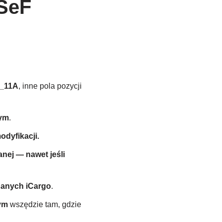
KSeF
P_11A
, inne pola pozycji
wym
.
odyfikacji.
nej — nawet jeśli
danych iCargo
.
ym
wszędzie tam, gdzie