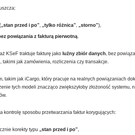
uszcza:
(
„stan przed i po”
,
„tylko różnica”
,
„storno”
),
bez powiązania z fakturą pierwotną
.
aż KSeF traktuje fakturę jako
luźny zbiór danych
, bez powiąza
takimi jak zamówienia, rozliczenia czy transakcje.
 takim jak iCargo, który pracuje na realnych powiązaniach do
nie tych modeli znacząco zwiększyłoby złożoność systemu, ni
ów.
kontrolę sposobu przetwarzania faktur korygujących:
cznie korekty typu
„stan przed i po”
,