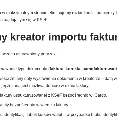
u w maksymalnym stopniu eliminujemy rozbieżności pomiędzy f
 znajdującym się w KSeF.
y kreator importu faktu
 znacząco usprawniony poprzez:
nawanie typu dokumentu (
faktura, korekta, samofakturowani
ości zmiany daty wystawienia dokumentu w kreatorze – datą w
a jej zmiana jest możliwa dopiero w oknie faktury.
faktury ustrukturyzowanej z KSeF bezpośrednio w iCargo.
luty bezpośrednio w wierszu faktury.
identyfikacji tabeli kursów walut – w przypadku braku identyfik