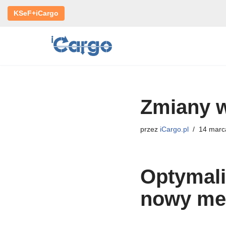
KSeF+iCargo
Przejdź
do
treści
Zmiany w
przez
iCargo.pl
14 marc
Optymali
nowy mec