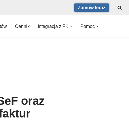
Zamów teraz
ntów
Cennik
Integracja z FK
Pomoc
SeF oraz
faktur