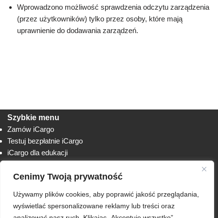
Wprowadzono możliwość sprawdzenia odczytu zarządzenia
(przez użytkowników) tylko przez osoby, które mają
uprawnienie do dodawania zarządzeń.
Szybkie menu
Zamów iCargo
Testuj bezpłatnie iCargo
iCargo dla edukacji
Biuro obsługi klienta
Cenimy Twoją prywatność
Lista zmian
Instrukcje
Używamy plików cookies, aby poprawić jakość przeglądania,
Techniczne
AnyDesk
wyświetlać spersonalizowane reklamy lub treści oraz
analizować nasz ruch. Klikając „Akceptuję wszystko”,