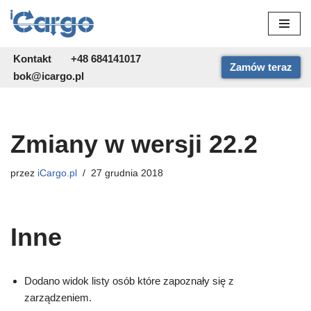
Przejdź
do
Kontakt
+48 684141017
Zamów teraz
treści
bok@icargo.pl
Zmiany w wersji 22.2
przez
iCargo.pl
27 grudnia 2018
Inne
Dodano widok listy osób które zapoznały się z
zarządzeniem.