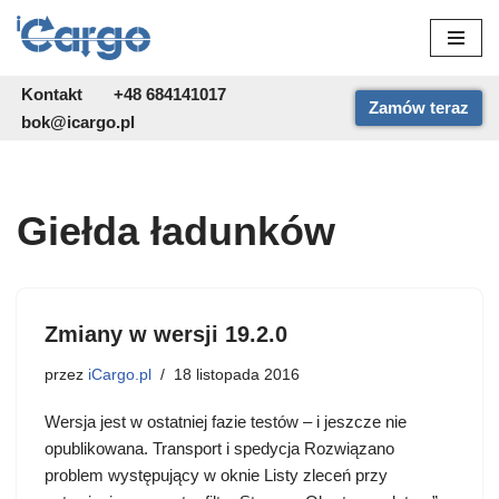
Przejdź
do
Kontakt
+48 684141017
Zamów teraz
treści
bok@icargo.pl
Giełda ładunków
Zmiany w wersji 19.2.0
przez
iCargo.pl
18 listopada 2016
Wersja jest w ostatniej fazie testów – i jeszcze nie
opublikowana. Transport i spedycja Rozwiązano
problem występujący w oknie Listy zleceń przy