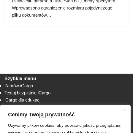
ustawieniu parametru filtra Stan na „Obroty spedytora”.
Wprowadzono ograniczenie rozmiaru pojedynczego
pliku dokumentów…
Szybkie menu
Zamów iCargo
Testuj bezpłatnie iCargo
iCargo dla edukacji
Biuro obsługi klienta
Cenimy Twoją prywatność
Lista zmian
Instrukcje
Używamy plików cookies, aby poprawić jakość przeglądania,
Techniczne
AnyDesk
wyświetlać spersonalizowane reklamy lub treści oraz