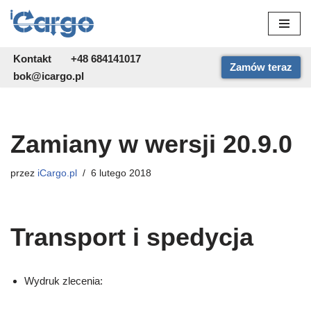
Przejdź
do
Kontakt
+48 684141017
Zamów teraz
treści
bok@icargo.pl
Zamiany w wersji 20.9.0
przez
iCargo.pl
6 lutego 2018
Transport i spedycja
Wydruk zlecenia: