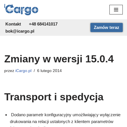
Przejdź
do
Kontakt
+48 684141017
Zamów teraz
treści
bok@icargo.pl
Zmiany w wersji 15.0.4
przez
iCargo.pl
6 lutego 2014
Transport i spedycja
Dodano parametr konfiguracyjny umożliwiający wyłączenie
drukowania na relacji ustalonych z klientem parametrów