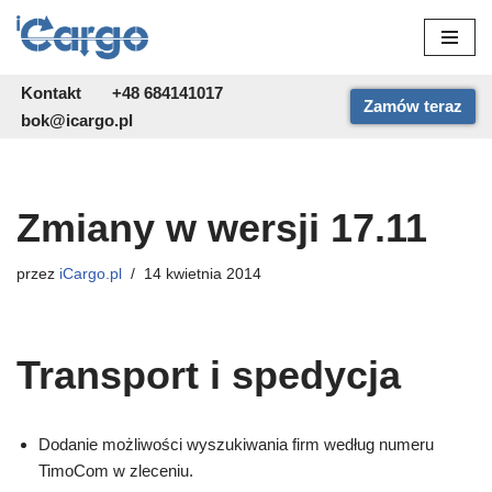
Przejdź
do
Kontakt
+48 684141017
Zamów teraz
treści
bok@icargo.pl
Zmiany w wersji 17.11
przez
iCargo.pl
14 kwietnia 2014
Transport i spedycja
Dodanie możliwości wyszukiwania firm według numeru
TimoCom w zleceniu.