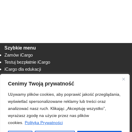
Szybkie menu
Zamów iCargo
Testuj bezpłatnie iCargo
iCargo dla edukacji
Biuro obsługi klienta
Cenimy Twoją prywatność
Lista zmian
Instrukcje
Używamy plików cookies, aby poprawić jakość przeglądania,
Techniczne
AnyDesk
wyświetlać spersonalizowane reklamy lub treści oraz
analizować nasz ruch. Klikając „Akceptuję wszystko”,
RODO
wyrażasz zgodę na użycie przez nas plików
Polityka prywatności
cookies.
Polityka Prywatności
Regulamin usługi iCargo