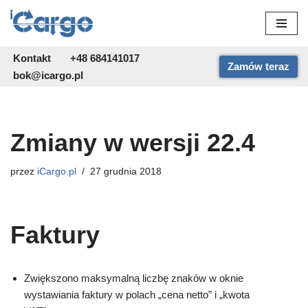
Przejdź
do
Kontakt
+48 684141017
Zamów teraz
treści
bok@icargo.pl
Zmiany w wersji 22.4
przez
iCargo.pl
27 grudnia 2018
Faktury
Zwiększono maksymalną liczbę znaków w oknie
wystawiania faktury w polach „cena netto” i „kwota