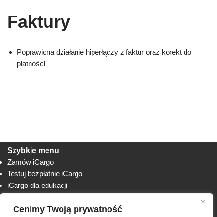
Faktury
Poprawiona działanie hiperłączy z faktur oraz korekt do
płatności.
Szybkie menu
Zamów iCargo
Testuj bezpłatnie iCargo
iCargo dla edukacji
Biuro obsługi klienta
Cenimy Twoją prywatność
Lista zmian