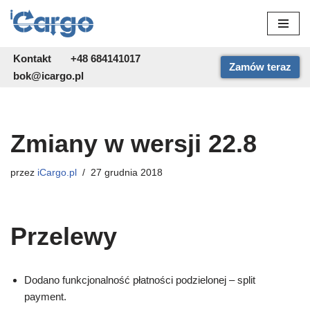
Przejdź
do
Kontakt
+48 684141017
Zamów teraz
treści
bok@icargo.pl
Zmiany w wersji 22.8
przez
iCargo.pl
27 grudnia 2018
Przelewy
Dodano funkcjonalność płatności podzielonej – split
payment.