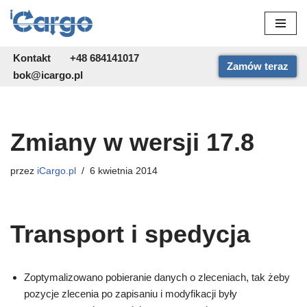
Przejdź
do
Kontakt
+48 684141017
Zamów teraz
treści
bok@icargo.pl
Zmiany w wersji 17.8
przez
iCargo.pl
6 kwietnia 2014
Transport i spedycja
Zoptymalizowano pobieranie danych o zleceniach, tak żeby
pozycje zlecenia po zapisaniu i modyfikacji były