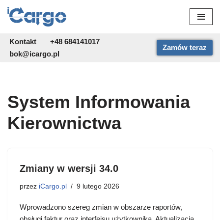
Przejdź
do
Kontakt
+48 684141017
Zamów teraz
treści
bok@icargo.pl
System Informowania
Kierownictwa
Zmiany w wersji 34.0
przez
iCargo.pl
9 lutego 2026
Wprowadzono szereg zmian w obszarze raportów,
obsługi faktur oraz interfejsu użytkownika. Aktualizacja