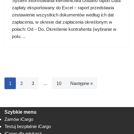
System informowania kierownictwa Dodano raport Data
zapłaty eksportowany do Excel – raport przedstawia
zestawienie wszystkich dokumentów według ich dat
zapłacenia, w okresie dat zapłacenia określonym w
polach: Od – Do. Określenie kontrahenta (wybranie w
polu:…
1
2
3
…
10
Następne »
Szybkie menu
Zamów iCargo
Testuj bezpłatnie iCargo
iCargo dla edukacji