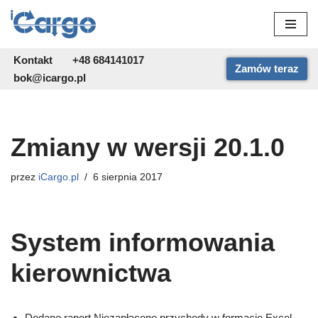
Przejdź
do
Kontakt
+48 684141017
Zamów teraz
treści
bok@icargo.pl
Zmiany w wersji 20.1.0
przez
iCargo.pl
6 sierpnia 2017
System informowania
kierownictwa
Dodano raport Niezapłacone przychody w formacie Excel.