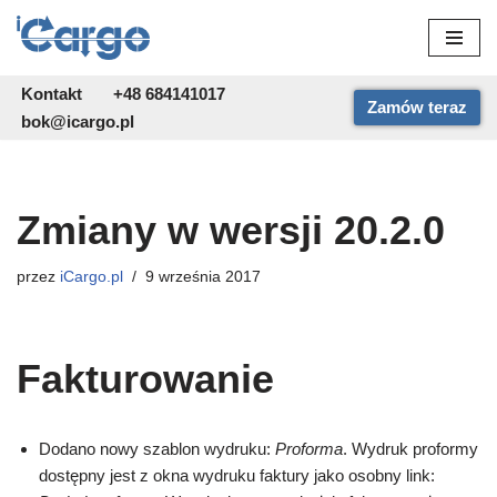
Przejdź
do
Kontakt
+48 684141017
Zamów teraz
treści
bok@icargo.pl
Zmiany w wersji 20.2.0
przez
iCargo.pl
9 września 2017
Fakturowanie
Dodano nowy szablon wydruku:
Proforma
. Wydruk proformy
dostępny jest z okna wydruku faktury jako osobny link: