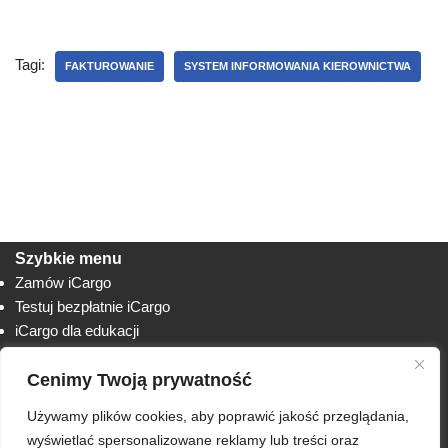
Tagi:
FAKTUROWANIE
SYSTEM INFORMOWANIA KIEROWNICTWA
Szybkie menu
Zamów iCargo
Testuj bezpłatnie iCargo
iCargo dla edukacji
Biuro obsługi klienta
Cenimy Twoją prywatność
Lista zmian
Instrukcje
Używamy plików cookies, aby poprawić jakość przeglądania,
Techniczne
AnyDesk
wyświetlać spersonalizowane reklamy lub treści oraz