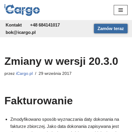
Przejdź
do
Kontakt
+48 684141017
Zamów teraz
treści
bok@icargo.pl
Zmiany w wersji 20.3.0
przez
iCargo.pl
29 września 2017
Fakturowanie
Zmodyfikowano sposób wyznaczania daty dokonania na
fakturze zbiorczej. Jako data dokonania zapisywana jest