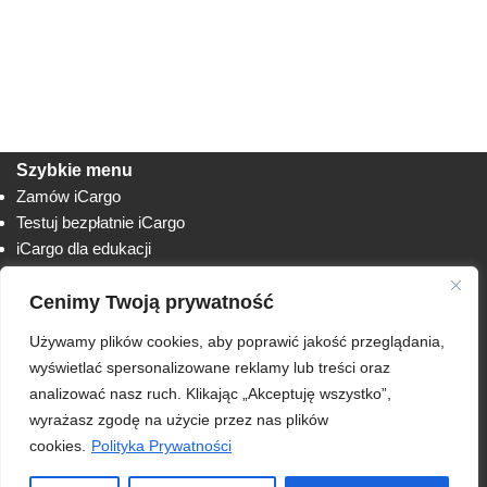
Szybkie menu
Zamów iCargo
Testuj bezpłatnie iCargo
iCargo dla edukacji
Biuro obsługi klienta
Cenimy Twoją prywatność
Lista zmian
Instrukcje
Używamy plików cookies, aby poprawić jakość przeglądania,
Techniczne
AnyDesk
wyświetlać spersonalizowane reklamy lub treści oraz
analizować nasz ruch. Klikając „Akceptuję wszystko”,
RODO
wyrażasz zgodę na użycie przez nas plików
Polityka prywatności
cookies.
Polityka Prywatności
Regulamin usługi iCargo
Klauzula informacyjna