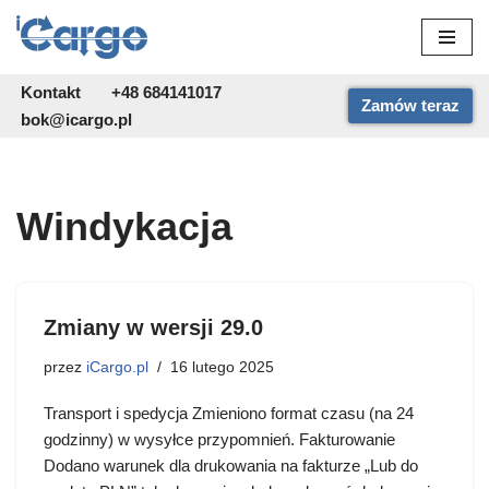
Przejdź
do
Kontakt
+48 684141017
Zamów teraz
treści
bok@icargo.pl
Windykacja
Zmiany w wersji 29.0
przez
iCargo.pl
16 lutego 2025
Transport i spedycja Zmieniono format czasu (na 24
godzinny) w wysyłce przypomnień. Fakturowanie
Dodano warunek dla drukowania na fakturze „Lub do