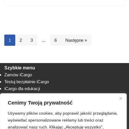
1
2
3
…
6
Następne »
Szybkie menu
Zamów iCargo
Testuj bezpłatnie iCargo
iCargo dla edukacji
Biuro obsługi klienta
Cenimy Twoją prywatność
Lista zmian
Instrukcje
Używamy plików cookies, aby poprawić jakość przeglądania,
Techniczne
AnyDesk
wyświetlać spersonalizowane reklamy lub treści oraz
analizować nasz ruch. Klikając „Akceptuję wszystko”,