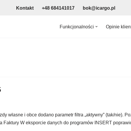
Kontakt
+48 684141017
bok@icargo.pl
Funkcjonalności
Opinie klie
5
dy własne i obce dodano parametr filtra „aktywny” (tak/nie). P
dycja Faktury W eksporcie danych do programów INSERT popr