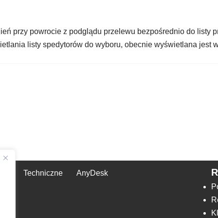
eń przy powrocie z podglądu przelewu bezpośrednio do listy p
etlania listy spedytorów do wyboru, obecnie wyświetlana jest
Techniczne
AnyDesk
,
P
R
K