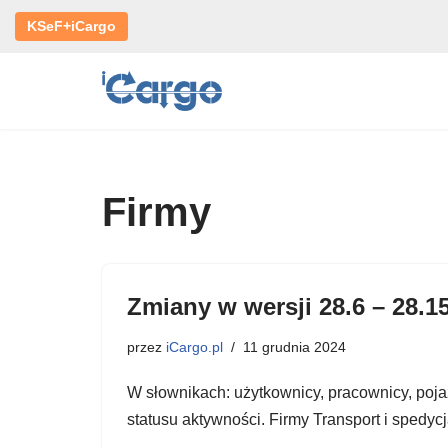
KSeF+iCargo
Przejdź
do
treści
Firmy
Zmiany w wersji 28.6 – 28.1
przez
iCargo.pl
11 grudnia 2024
W słownikach: użytkownicy, pracownicy, pojaz
statusu aktywności. Firmy Transport i spe