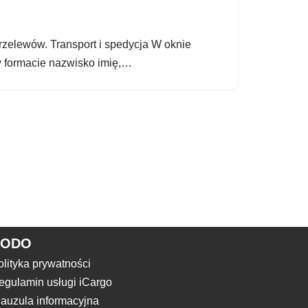
rzelewów. Transport i spedycja W oknie
 w formacie nazwisko imię,…
RODO
olityka prywatności
egulamin usługi iCargo
lauzula informacyjna