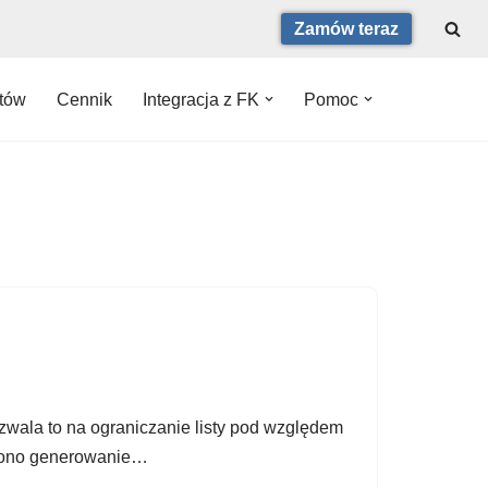
Zamów teraz
ntów
Cennik
Integracja z FK
Pomoc
ozwala to na ograniczanie listy pod względem
awiono generowanie…