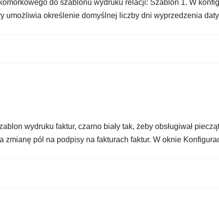
komórkowego do szablonu wydruku relacji: Szablon 1. W konfig
óry umożliwia określenie domyślnej liczby dni wyprzedzenia d
on wydruku faktur, czarno biały tak, żeby obsługiwał pieczątk
a zmianę pól na podpisy na fakturach faktur. W oknie Konfigu