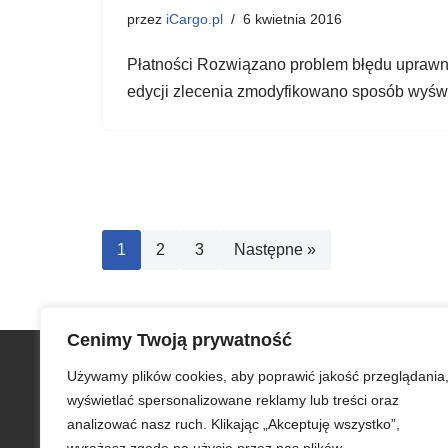
przez
iCargo.pl
6 kwietnia 2016
Płatności Rozwiązano problem błędu uprawni
edycji zlecenia zmodyfikowano sposób wyświ
1
2
3
Następne »
Cenimy Twoją prywatność
Szybkie menu
Używamy plików cookies, aby poprawić jakość przeglądania
Zamów iCargo
wyświetlać spersonalizowane reklamy lub treści oraz
Testuj bezpłatnie iCargo
analizować nasz ruch. Klikając „Akceptuję wszystko”,
iCargo dla edukacji