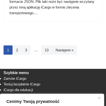
formacie JSON. Plik taki noże być następnie wczytany
przez inną aplikację iCargo w formie zlecenia
transportowego.…
1
2
3
…
13
Następne »
Szybkie menu
Zamów iCargo
Testuj bezpłatnie iCargo
iCargo dla edukacji
Biuro obsługi klienta
Cenimy Twoją prywatność
Lista zmian