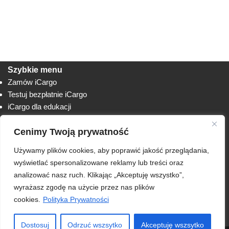
Szybkie menu
Zamów iCargo
Testuj bezpłatnie iCargo
iCargo dla edukacji
Biuro obsługi klienta
Cenimy Twoją prywatność
Lista zmian
Instrukcje
Używamy plików cookies, aby poprawić jakość przeglądania,
Techniczne
AnyDesk
wyświetlać spersonalizowane reklamy lub treści oraz
analizować nasz ruch. Klikając „Akceptuję wszystko”,
RODO
wyrażasz zgodę na użycie przez nas plików
Polityka prywatności
cookies.
Polityka Prywatności
Regulamin usługi iCargo
Klauzula informacyjna
Dostosuj
Odrzuć wszsytko
Akceptuję wszsytko