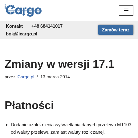
Przejdź
do
Kontakt
+48 684141017
Zamów teraz
treści
bok@icargo.pl
Zmiany w wersji 17.1
przez
iCargo.pl
13 marca 2014
Płatności
Dodanie uzależnienia wyświetlania danych przelewu MT103
od waluty przelewu zamiast waluty rozliczanej.