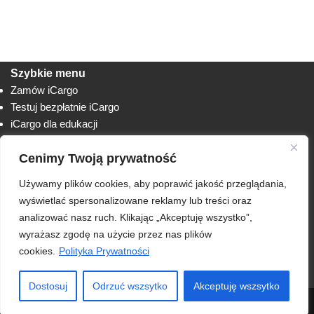
Szybkie menu
Zamów iCargo
Testuj bezpłatnie iCargo
iCargo dla edukacji
Biuro obsługi klienta
Cenimy Twoją prywatność
Lista zmian
Instrukcje
Używamy plików cookies, aby poprawić jakość przeglądania,
Techniczne
AnyDesk
wyświetlać spersonalizowane reklamy lub treści oraz
analizować nasz ruch. Klikając „Akceptuję wszystko”,
RODO
wyrażasz zgodę na użycie przez nas plików
Polityka prywatności
cookies.
Polityka Prywatności
Regulamin usługi iCargo
Klauzula informacyjna
Dostosuj
Odrzuć wszsytko
Akceptuję wszsytko
© 2026 ONTP.NET