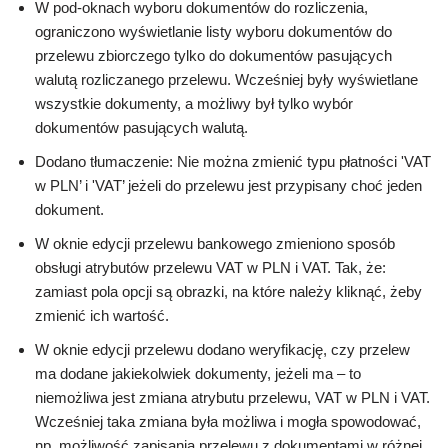
W pod-oknach wyboru dokumentów do rozliczenia,
ograniczono wyświetlanie listy wyboru dokumentów do
przelewu zbiorczego tylko do dokumentów pasujących
walutą rozliczanego przelewu. Wcześniej były wyświetlane
wszystkie dokumenty, a możliwy był tylko wybór
dokumentów pasujących walutą.
Dodano tłumaczenie: Nie można zmienić typu płatności 'VAT
w PLN’ i 'VAT’ jeżeli do przelewu jest przypisany choć jeden
dokument.
W oknie edycji przelewu bankowego zmieniono sposób
obsługi atrybutów przelewu VAT w PLN i VAT. Tak, że:
zamiast pola opcji są obrazki, na które należy kliknąć, żeby
zmienić ich wartość.
W oknie edycji przelewu dodano weryfikację, czy przelew
ma dodane jakiekolwiek dokumenty, jeżeli ma – to
niemożliwa jest zmiana atrybutu przelewu, VAT w PLN i VAT.
Wcześniej taka zmiana była możliwa i mogła spowodować,
np. możliwość zapisania przelewu z dokumentami w różnej