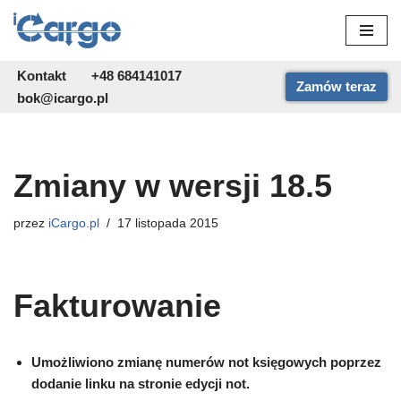
Przejdź
do
Kontakt
+48 684141017
Zamów teraz
treści
bok@icargo.pl
Zmiany w wersji 18.5
przez
iCargo.pl
17 listopada 2015
Fakturowanie
Umożliwiono zmianę numerów not księgowych poprzez
dodanie linku na stronie edycji not.