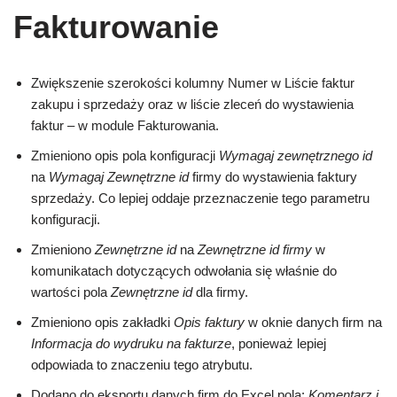
Fakturowanie
Zwiększenie szerokości kolumny Numer w Liście faktur
zakupu i sprzedaży oraz w liście zleceń do wystawienia
faktur – w module Fakturowania.
Zmieniono opis pola konfiguracji
Wymagaj zewnętrznego id
na
Wymagaj Zewnętrzne id
firmy do wystawienia faktury
sprzedaży. Co lepiej oddaje przeznaczenie tego parametru
konfiguracji.
Zmieniono
Zewnętrzne id
na
Zewnętrzne id firmy
w
komunikatach dotyczących odwołania się właśnie do
wartości pola
Zewnętrzne id
dla firmy.
Zmieniono opis zakładki
Opis faktury
w oknie danych firm na
Informacja do wydruku na fakturze
, ponieważ lepiej
odpowiada to znaczeniu tego atrybutu.
Dodano do eksportu danych firm do Excel pola:
Komentarz i