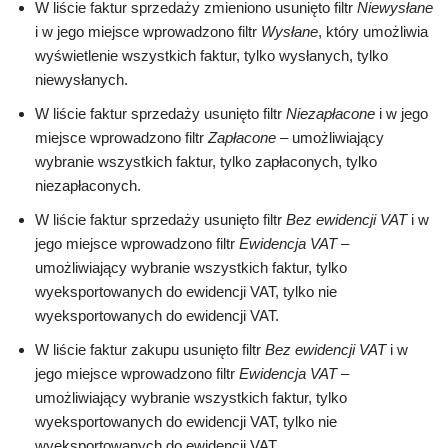
W liście faktur sprzedaży zmieniono usunięto filtr
Niewysłane
i w jego miejsce wprowadzono filtr
Wysłane
, który umożliwia
wyświetlenie wszystkich faktur, tylko wysłanych, tylko
niewysłanych.
W liście faktur sprzedaży usunięto filtr
Niezapłacone
i w jego
miejsce wprowadzono filtr
Zapłacone
– umożliwiający
wybranie wszystkich faktur, tylko zapłaconych, tylko
niezapłaconych.
W liście faktur sprzedaży usunięto filtr
Bez ewidencji VAT
i w
jego miejsce wprowadzono filtr
Ewidencja VAT
–
umożliwiający wybranie wszystkich faktur, tylko
wyeksportowanych do ewidencji VAT, tylko nie
wyeksportowanych do ewidencji VAT.
W liście faktur zakupu usunięto filtr
Bez ewidencji VAT
i w
jego miejsce wprowadzono filtr
Ewidencja VAT
–
umożliwiający wybranie wszystkich faktur, tylko
wyeksportowanych do ewidencji VAT, tylko nie
wyeksportowanych do ewidencji VAT.