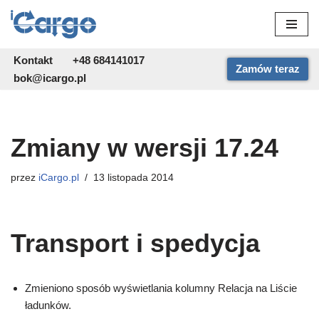
Przejdź
do
Kontakt
+48 684141017
Zamów teraz
treści
bok@icargo.pl
Zmiany w wersji 17.24
przez
iCargo.pl
13 listopada 2014
Transport i spedycja
Zmieniono sposób wyświetlania kolumny Relacja na Liście
ładunków.